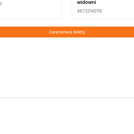
widowni
6
48732145119
Zarezerwuj bilety