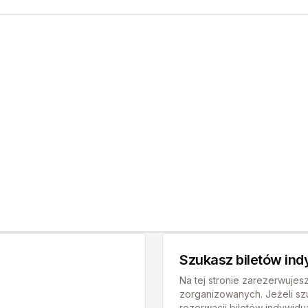
Szukasz biletów in
Na tej stronie zarezerwujes
zorganizowanych. Jeżeli sz
rezerwacji biletów indywidu