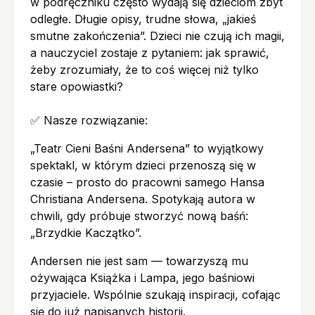
w podręczniku często wydają się dzieciom zbyt
odległe. Długie opisy, trudne słowa, „jakieś
smutne zakończenia”. Dzieci nie czują ich magii,
a nauczyciel zostaje z pytaniem: jak sprawić,
żeby zrozumiały, że to coś więcej niż tylko
stare opowiastki?
✅ Nasze rozwiązanie:
„Teatr Cieni Baśni Andersena” to wyjątkowy
spektakl, w którym dzieci przenoszą się w
czasie – prosto do pracowni samego Hansa
Christiana Andersena. Spotykają autora w
chwili, gdy próbuje stworzyć nową baśń:
„Brzydkie Kaczątko”.
Andersen nie jest sam — towarzyszą mu
ożywająca Książka i Lampa, jego baśniowi
przyjaciele. Wspólnie szukają inspiracji, cofając
się do już napisanych historii.