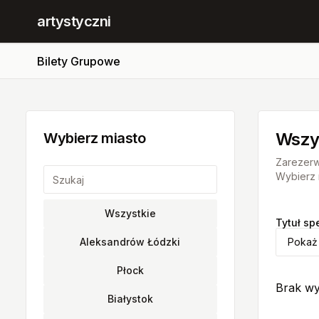
artystyczni
Bilety Grupowe
Wszy
Wybierz miasto
Zarezerw
Wybierz m
Wszystkie
Tytuł sp
Aleksandrów Łódzki
Pokaż
Płock
Brak wy
Białystok