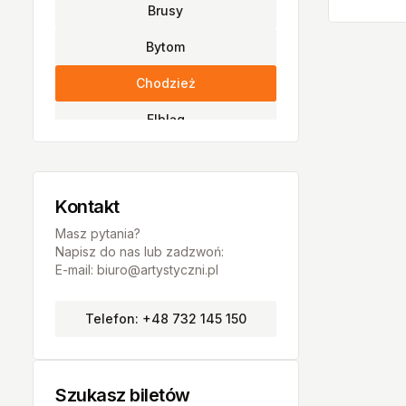
Brusy
Bytom
Chodzież
Elbląg
Gdańsk
Gliwice
Kontakt
Grudziądz
Masz pytania?
Napisz do nas lub zadzwoń:
Inowrocław
E-mail: biuro@artystyczni.pl
Katowice
Telefon: +48 732 145 150
Konin
Wieliczka
Szukasz biletów