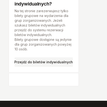
Krotoszyn
indywidualnych?
Kwidzyn
Na tej stronie zarezerwujesz tylko
bilety grupowe na wydarzenia dla
Lębork
grup zorganizowanych. Jeżeli
szukasz biletów indywidualnych
Lublin
przejdź do systemu rezerwacji
biletów indywidualnych.
Łowicz
Bilety grupowe dostępne są jedynie
dla grup zorganizowanych powyżej
Łódź
10 osób.
Marki
Przejdź do biletów indywidualnych
Nowy Dwór Mazowiecki
Nowy Sącz
Olsztyn
Chełmno
Ostrowiec Świętokrzyski