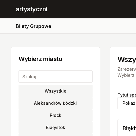
artystyczni
Bilety Grupowe
Wszy
Wybierz miasto
Zarezerw
Wybierz m
Wszystkie
Tytuł sp
Aleksandrów Łódzki
Pokaż
Płock
Białystok
Błęk