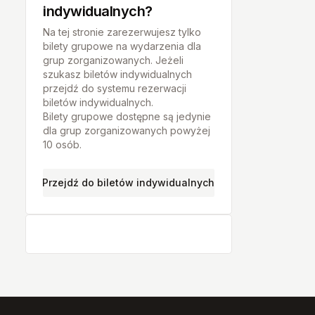
Krotoszyn
indywidualnych?
Kwidzyn
Na tej stronie zarezerwujesz tylko
bilety grupowe na wydarzenia dla
Lębork
grup zorganizowanych. Jeżeli
szukasz biletów indywidualnych
Lublin
przejdź do systemu rezerwacji
biletów indywidualnych.
Łowicz
Bilety grupowe dostępne są jedynie
dla grup zorganizowanych powyżej
Łódź
10 osób.
Marki
Przejdź do biletów indywidualnych
Nowy Dwór Mazowiecki
Nowy Sącz
Olsztyn
Chełmno
Ostrowiec Świętokrzyski