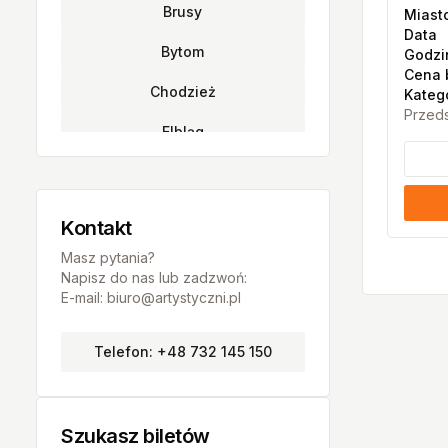
Brusy
Miast
Data
Bytom
Godzi
Cena 
Chodzież
Kateg
Przeds
Elbląg
Gdańsk
Gliwice
Kontakt
Grudziądz
Masz pytania?
Napisz do nas lub zadzwoń:
Inowrocław
E-mail: biuro@artystyczni.pl
Katowice
Telefon: +48 732 145 150
Konin
Wieliczka
Szukasz biletów